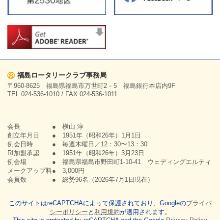
福島ロータリークラブ事務局
〒960-8625 福島県福島市万世町2－5 福島銀行本店内9F
TEL:024-536-1010 / FAX:024-536-1011
会長 ● 横山 淳
創立年月日 ● 1951年（昭和26年）1月1日
例会日時 ● 毎週木曜日／12：30〜13：30
RI加盟承認 ● 1951年（昭和26年）3月23日
例会場 ● 福島県福島市野田町1-10-41 ウェディングエルティ
メークアップ料● 3,000円
会員数 ● 総勢96名（2026年7月1日現在）
このサイトはreCAPTCHAによって保護されており、Googleの
プライバ
シーポリシー
と
利用規約
が適用されます。