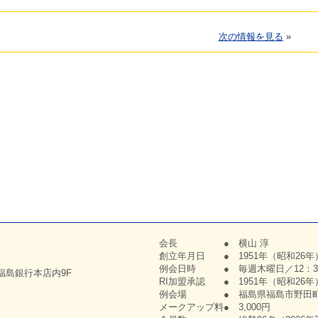
次の情報を見る
»
会長 ● 横山 淳
創立年月日 ● 1951年（昭和26年
例会日時 ● 毎週木曜日／12：30
 福島銀行本店内9F
RI加盟承認 ● 1951年（昭和26年
例会場 ● 福島県福島市野田町1-
メークアップ料● 3,000円