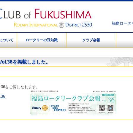
福島ロータリー
について
ロータリーの豆知識
クラブ会報
ol.36を掲載しました。
.36をご覧になれます。
36