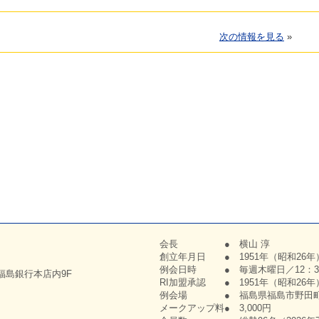
次の情報を見る
»
会長 ● 横山 淳
創立年月日 ● 1951年（昭和26年
例会日時 ● 毎週木曜日／12：30
 福島銀行本店内9F
RI加盟承認 ● 1951年（昭和26年
例会場 ● 福島県福島市野田町1-
メークアップ料● 3,000円